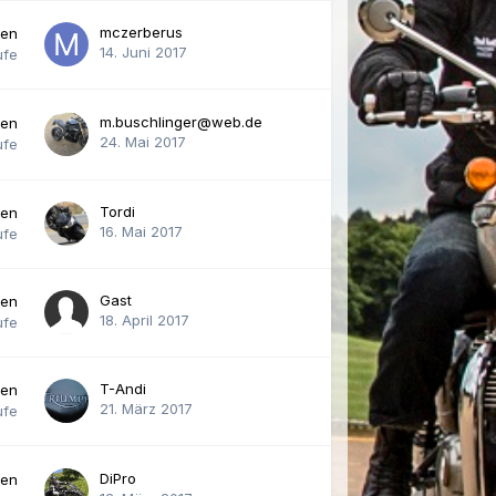
mczerberus
ten
14. Juni 2017
ufe
m.buschlinger@web.de
ten
24. Mai 2017
ufe
Tordi
ten
16. Mai 2017
ufe
Gast
ten
18. April 2017
ufe
T-Andi
ten
21. März 2017
ufe
DiPro
ten