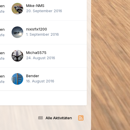
Mike-NMS
ten
20. September 2016
ufe
nixisfix1200
ten
1. September 2016
ufe
Micha5575
ten
24. August 2016
ufe
Bender
ten
16. August 2016
ufe
Alle Aktivitäten