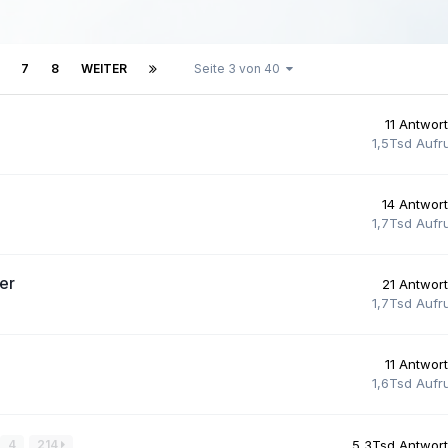
7
8
WEITER
Seite 3 von 40
11
Antwor
1,5Tsd
Aufr
14
Antwor
1,7Tsd
Aufr
er
21
Antwor
1,7Tsd
Aufr
11
Antwor
1,6Tsd
Aufr
4
214
5,3Tsd
Antwor