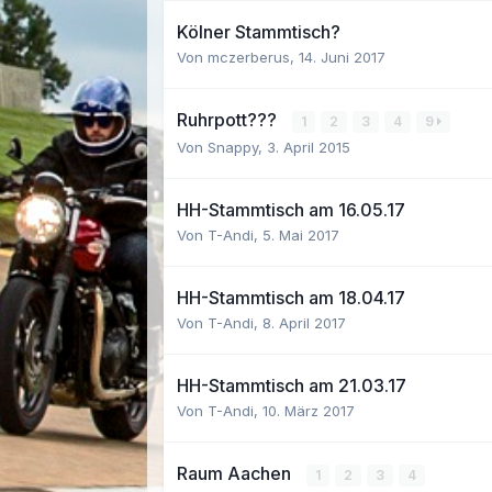
Kölner Stammtisch?
Von mczerberus,
14. Juni 2017
Ruhrpott???
1
2
3
4
9
Von Snappy,
3. April 2015
HH-Stammtisch am 16.05.17
Von T-Andi,
5. Mai 2017
HH-Stammtisch am 18.04.17
Von T-Andi,
8. April 2017
HH-Stammtisch am 21.03.17
Von T-Andi,
10. März 2017
Raum Aachen
1
2
3
4