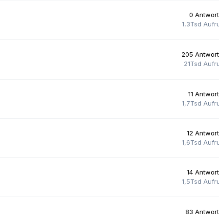
0
Antwor
1,3Tsd
Aufr
205
Antwor
21Tsd
Aufr
11
Antwor
1,7Tsd
Aufr
12
Antwor
1,6Tsd
Aufr
14
Antwor
1,5Tsd
Aufr
83
Antwor