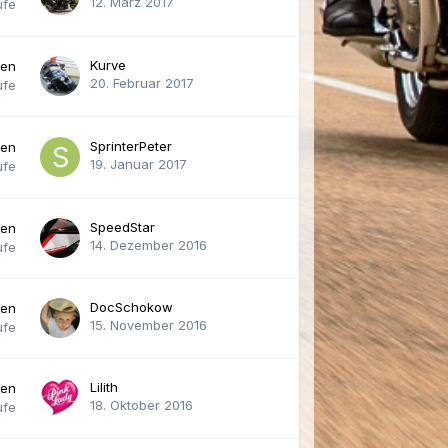
12. März 2017
ufe
Kurve
ten
20. Februar 2017
ufe
SprinterPeter
ten
19. Januar 2017
ufe
SpeedStar
ten
14. Dezember 2016
ufe
DocSchokow
ten
15. November 2016
ufe
Lilith
ten
18. Oktober 2016
ufe