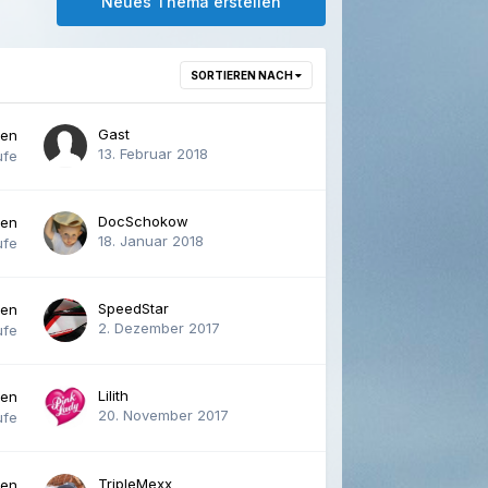
Neues Thema erstellen
SORTIEREN NACH
Gast
ten
13. Februar 2018
ufe
DocSchokow
ten
18. Januar 2018
ufe
SpeedStar
ten
2. Dezember 2017
ufe
Lilith
ten
20. November 2017
ufe
TripleMexx
ten