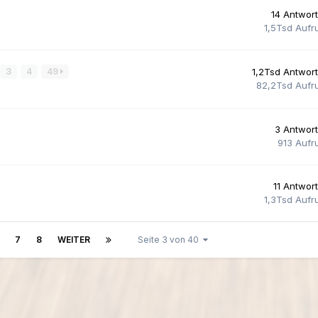
14
Antwor
1,5Tsd
Aufr
3
4
49
1,2Tsd
Antwor
82,2Tsd
Aufr
3
Antwor
913
Aufr
11
Antwor
1,3Tsd
Aufr
7
8
WEITER
Seite 3 von 40