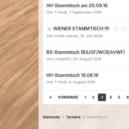
HH-Stammtisch am 20.09.16
Von T-Andi,
7. September 2016
WIENER STAMMTISCH !!!!
1
2
Von schla-wiener,
15. Juli 2008
BS-Stammtisch (BS/GF/WOB/H/WF)
Von Lumpi187,
24. August 2016
HH-Stammtisch 16.08.16
Von T-Andi,
9. August 2016
VORHERIGE
1
2
3
4
5
6
Startseite
Termine
Stammtisch