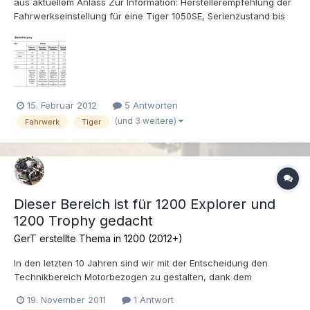
aus aktuellem Anlass Zur Information: Herstellerempfehlung der
Fahrwerkseinstellung für eine Tiger 1050SE, Serienzustand bis
einschl. BJ2011: Quelle: Triumph Fahrerhandbuch Gibt es weitere
Erfahrungen und Empfehlungen für die 1050er Tiger? Gruß GerT
15. Februar 2012
5 Antworten
(und 3 weitere)
Fahrwerk
Tiger
Dieser Bereich ist für 1200 Explorer und
1200 Trophy gedacht
GerT erstellte Thema in
1200 (2012+)
In den letzten 10 Jahren sind wir mit der Entscheidung den
Technikbereich Motorbezogen zu gestalten, dank dem
weitestgehenden Baukastensystem bei Triumph, sehr gut
19. November 2011
1 Antwort
gefahren. Hier wird sich jetzt zeigen wie gut Enduristen und