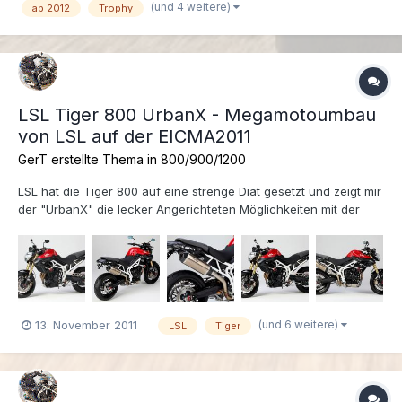
(und 4 weitere)
ab 2012
Trophy
Tourenfahrer unter einem Dach zu kriegen sind. Da es aber
wieder das gleic...
LSL Tiger 800 UrbanX - Megamotoumbau
von LSL auf der EICMA2011
GerT erstellte Thema in
800/900/1200
LSL hat die Tiger 800 auf eine strenge Diät gesetzt und zeigt mir
der "UrbanX" die lecker Angerichteten Möglichkeiten mit der
Tiger800 auf: (Alle Bilder und Text oben: LSL) viele weitere LSL
Umbauten und die passenden Teile für deinen Umbau gibt es
auf der LSL Homepage zu sehen, lets get...
(und 6 weitere)
13. November 2011
LSL
Tiger