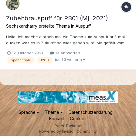
Zubehörauspuff für PB01 (Mj. 2021)
Sechskantharry erstellte Thema in
Auspuff
Hallo, Ich mache einfach mal ein Thema zum Auspuff auf, mal
gucken was es in Zukunft so alles geben wird. Mir gefällt vom
Erscheinungsbild der Originale sehr gut, schön schlank und
12. Oktober 2021
10 Antworten
nicht so lang. Er würde noch besser aussehen wenn die
(und 3 weitere)
speed triple
1200
Kunststoffteile und der Hitzeschutz am Krümmer aus Carbo...
Sprache
Theme
Datenschutzerklärung
Kontakt
Cookies
Peter Tschepe
Powered by Invision Community