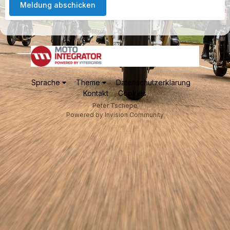
Meldung abschicken
Sprache
Theme
Datenschutzerklärung
Kontakt
Cookies
Peter Tschepe
Powered by Invision Community