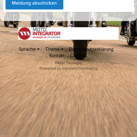
Meldung abschicken
Sprache
Theme
Datenschutzerklärung
Kontakt
Cookies
Peter Tschepe
Powered by Invision Community