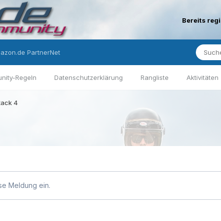
Bereits reg
azon.de PartnerNet
nity-Regeln
Datenschutzerklärung
Rangliste
Aktivitäten
tack 4
se Meldung ein.