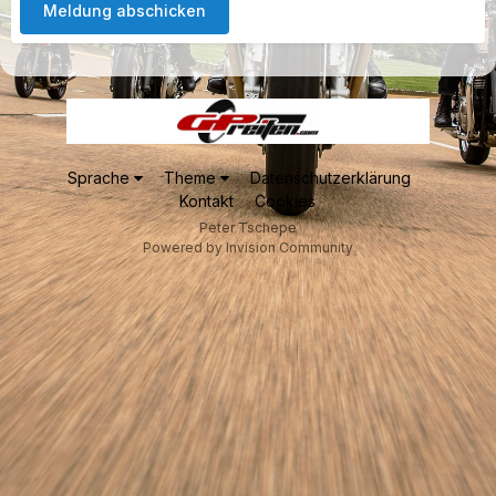
Meldung abschicken
Sprache
Theme
Datenschutzerklärung
Kontakt
Cookies
Peter Tschepe
Powered by Invision Community