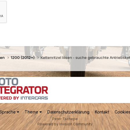
gen
1200 (2012+)
Kettenritzel lösen - suche gebrauchte Antriebske
Sprache
Theme
Datenschutzerklärung
Kontakt
Cookie
Peter Tschepe
Powered by Invision Community