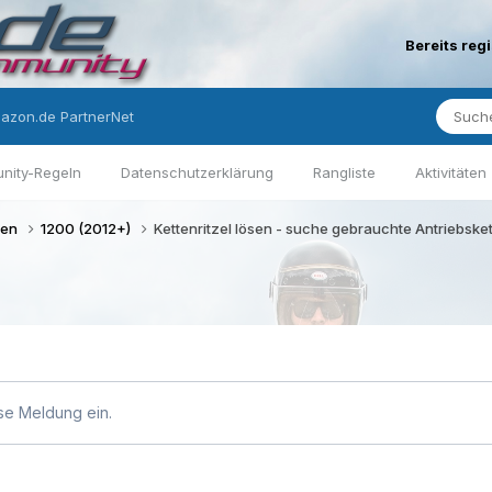
Bereits reg
azon.de PartnerNet
nity-Regeln
Datenschutzerklärung
Rangliste
Aktivitäten
gen
1200 (2012+)
Kettenritzel lösen - suche gebrauchte Antriebske
se Meldung ein.