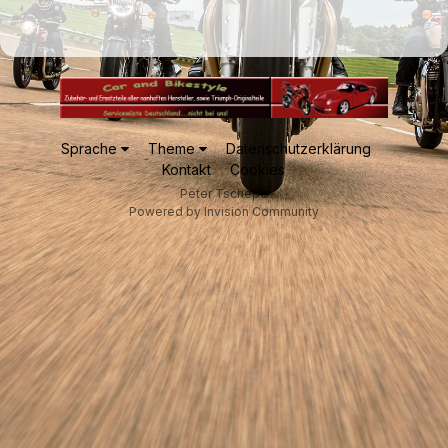
Sprache
Theme
Datenschutzerklärung
Kontakt
Cookies
Peter Tschepe
Powered by Invision Community