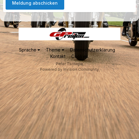
Meldung abschicken
Sprache
Theme
Datenschutzerklärung
Kontakt
Cookies
Peter Tschepe
Powered by Invision Community