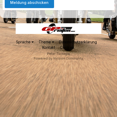
Meldung abschicken
Sprache
Theme
Datenschutzerklärung
Kontakt
Cookies
Peter Tschepe
Powered by Invision Community