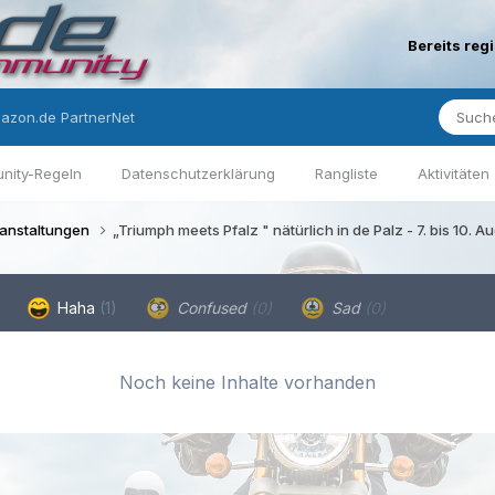
Bereits reg
azon.de PartnerNet
nity-Regeln
Datenschutzerklärung
Rangliste
Aktivitäten
ranstaltungen
„Triumph meets Pfalz " nätürlich in de Palz - 7. bis 10. 
Haha
(1)
Confused
(0)
Sad
(0)
Noch keine Inhalte vorhanden