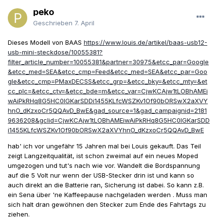
peko
Geschrieben
7. April
Dieses Modell von BAAS
https://www.louis.de/artikel/baas-usb12-
usb-mini-steckdose/10055381?
filter_article_number=10055381&partner=30975&etcc_par=Google
&etcc_med=SEA&etcc_cmp=Feed&etcc_med=SEA&etcc_par=Goo
gle&etcc_cmp=PMaxDECSS&etcc_grp=&etcc_bky=&etcc_mty=&et
cc_plc=&etcc_ctv=&etcc_bde=m&etcc_var=CjwKCAjw1tLOBhAMEi
wAiPkRHq8G5HC0IGKarSDDi1455KLfcWSZKv1Of90bORSwX2aXVY
hnO_dKzxoCr5QQAvD_BwE&gad_source=1&gad_campaignid=2181
9636208&gclid=CjwKCAjw1tLOBhAMEiwAiPkRHq8G5HC0IGKarSDD
i1455KLfcWSZKv1Of90bORSwX2aXVYhnO_dKzxoCr5QQAvD_BwE
hab' ich vor ungefähr 15 Jahren mal bei Louis gekauft. Das Teil
zeigt Langzeitqualität, ist schon zweimal auf ein neues Moped
umgezogen und tut's nach wie vor. Wandelt die Bordspannung
auf die 5 Volt nur wenn der USB-Stecker drin ist und kann so
auch direkt an die Batterie ran, Sicherung ist dabei. So kann z.B.
ein Sena über 'ne Kaffeepause nachgeladen werden . Muss man
sich halt dran gewöhnen den Stecker zum Ende des Fahrtags zu
ziehen.