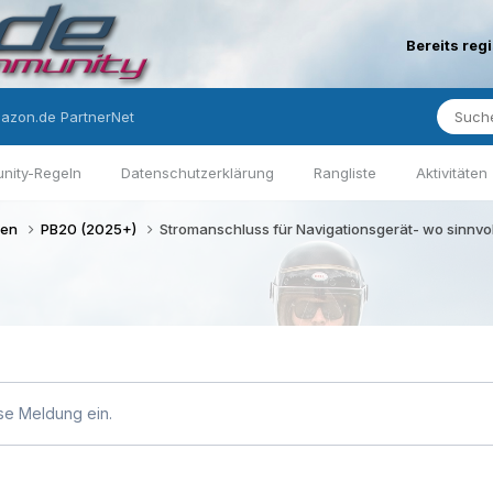
Bereits reg
azon.de PartnerNet
nity-Regeln
Datenschutzerklärung
Rangliste
Aktivitäten
gen
PB20 (2025+)
Stromanschluss für Navigationsgerät- wo sinnvol
se Meldung ein.