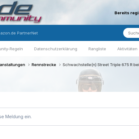
Bereits reg
azon.de PartnerNet
nity-Regeln
Datenschutzerklärung
Rangliste
Aktivitäten
ranstaltungen
Rennstrecke
Schwachstelle(n) Street Triple 675 R be
se Meldung ein.