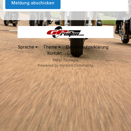
Meldung abschicken
Sprache
Theme
Datenschutzerklärung
Kontakt
Cookies
Peter Tschepe
Powered by Invision Community