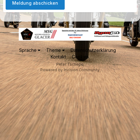
Meldung abschicken
Sprache
Theme
Datenschutzerklärung
Kontakt
Cookies
Peter Tschepe
Powered by Invision Community