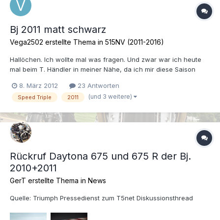
Bj 2011 matt schwarz
Vega2502 erstellte Thema in
515NV (2011-2016)
Hallöchen. Ich wollte mal was fragen. Und zwar war ich heute
mal beim T. Händler in meiner Nähe, da ich mir diese Saison
(sobald ich dank nem kleinen Snowboardmissgeschick wieder
8. März 2012
23 Antworten
fahren kann) wahrsch die neue Speedy holen möchte. Nun
(und 3 weitere)
Speed Triple
2011
stand jedoch dort das Vorgängermodell in dieser genialen matt...
Rückruf Daytona 675 und 675 R der Bj.
2010+2011
GerT erstellte Thema in
News
Quelle: Triumph Pressedienst zum T5net Diskussionsthread