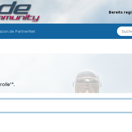
Bereits reg
zon.de PartnerNet
olle'".