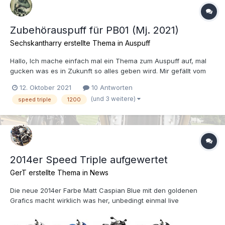
Zubehörauspuff für PB01 (Mj. 2021)
Sechskantharry erstellte Thema in
Auspuff
Hallo, Ich mache einfach mal ein Thema zum Auspuff auf, mal
gucken was es in Zukunft so alles geben wird. Mir gefällt vom
Erscheinungsbild der Originale sehr gut, schön schlank und
12. Oktober 2021
10 Antworten
nicht so lang. Er würde noch besser aussehen wenn die
(und 3 weitere)
speed triple
1200
Kunststoffteile und der Hitzeschutz am Krümmer aus Carbo...
2014er Speed Triple aufgewertet
GerT erstellte Thema in
News
Die neue 2014er Farbe Matt Caspian Blue mit den goldenen
Grafics macht wirklich was her, unbedingt einmal live
anschauen !!! Quelle: Text und Bilder Triumph Pressedienst