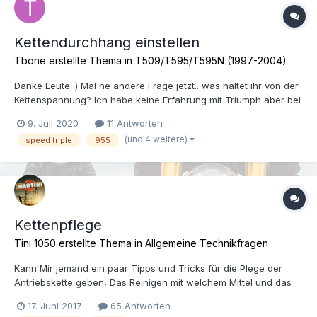
Kettendurchhang einstellen
Tbone erstellte Thema in
T509/T595/T595N (1997-2004)
Danke Leute :) Mal ne andere Frage jetzt.. was haltet ihr von der
Kettenspannung? Ich habe keine Erfahrung mit Triumph aber bei
der Fazer war das viel weniger. Was meint ihr?
9. Juli 2020
11 Antworten
XiaoYing_Video_1594320273585.mp4
(und 4 weitere)
speed triple
955
Kettenpflege
Tini 1050 erstellte Thema in
Allgemeine Technikfragen
Kann Mir jemand ein paar Tipps und Tricks für die Plege der
Antriebskette geben, Das Reinigen mit welchem Mittel und das
Schmieren.
17. Juni 2017
65 Antworten