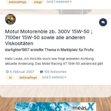
(und 1 weiterer)
kettenpflege
plege
Motul Motorenöle zb. 300V 15W-50 ;
7100er 15W-50 sowie alle anderen
Viskositäten
starfighter1967 erstellte Thema in
Marktplatz für Profis
Hallo Leute, ich möchte euch wie folgt anbieten Achtung
aktuelle Änderung: Das Mobil Racing 4T 15W-50 advanced gibt
es nun seit gestern nicht mehr da ich alle Vorräte abverkauft
9. Februar 2007
159 Antworten
habe und Mobil das nicht mehr Produziert. Es gibt zwar
(und 5 weitere)
öl
kettenpflege
mittlerweile von Mobil ein Ersatz dafür welches im Netz ange...