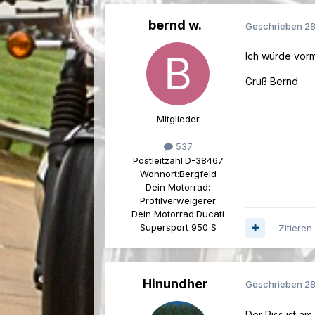
bernd w.
Geschrieben
28
Ich würde vorm
Gruß Bernd
Mitglieder
537
Postleitzahl:
D-38467
Wohnort:
Bergfeld
Dein Motorrad:
Profilverweigerer
Dein Motorrad:
Ducati
Supersport 950 S
Zitieren
Hinundher
Geschrieben
28
Der Riss ist a