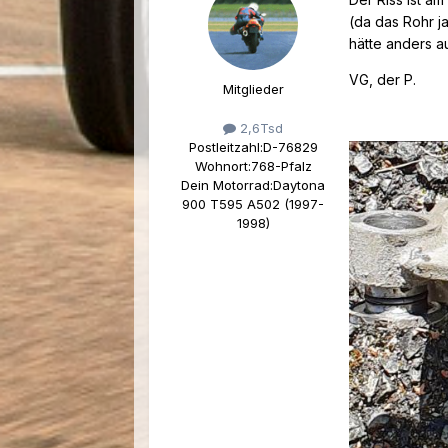
(da das Rohr j
hätte anders 
VG, der P.
Mitglieder
2,6Tsd
Postleitzahl:
D-76829
Wohnort:
768-Pfalz
Dein Motorrad:
Daytona
900 T595 A502 (1997-
1998)