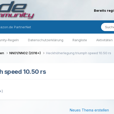
Bereits reg
azon.de PartnerNet
nity-Regeln
Datenschutzerklärung
Rangliste
Aktivitäten
gen
NN01/NN02 (2016+)
Heckhöherlegung triumph speed 10.50 rs
 speed 10.50 rs
+)
Neues Thema erstellen