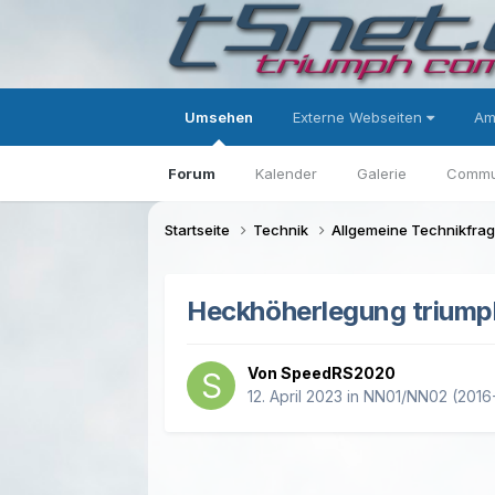
Umsehen
Externe Webseiten
Am
Forum
Kalender
Galerie
Commu
Startseite
Technik
Allgemeine Technikfra
Heckhöherlegung triumph
Von SpeedRS2020
12. April 2023
in
NN01/NN02 (2016