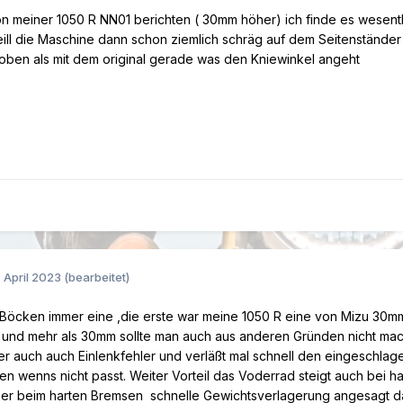
on meiner 1050 R NN01 berichten ( 30mm höher) ich finde es wesentl
ill die Maschine dann schon ziemlich schräg auf dem Seitenständer 
ben als mit dem original gerade was den Kniewinkel angeht
. April 2023
(bearbeitet)
Böcken immer eine ,die erste war meine 1050 R eine von Mizu 30mm 
g und mehr als 30mm sollte man auch aus anderen Gründen nicht mach
ber auch auch Einlenkfehler und verläßt mal schnell den eingeschla
ren wenns nicht passt. Weiter Vorteil das Voderrad steigt auch bei h
er beim harten Bremsen schnelle Gewichtsverlagerung angesagt da s