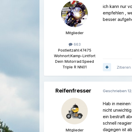
ich kann nur v
empfehlen , we
besser aufgeho
Mitglieder
663
Postleitzahl:
47475
Wohnort:
Kamp-Lintfort
Dein Motorrad:
Speed
Triple R NN01
Zitieren
Reifenfresser
Geschrieben
12
Hab in meinen 
nicht unwichti
ein bestraft a
schnell reagie
dagegen ist ab
Mitglieder