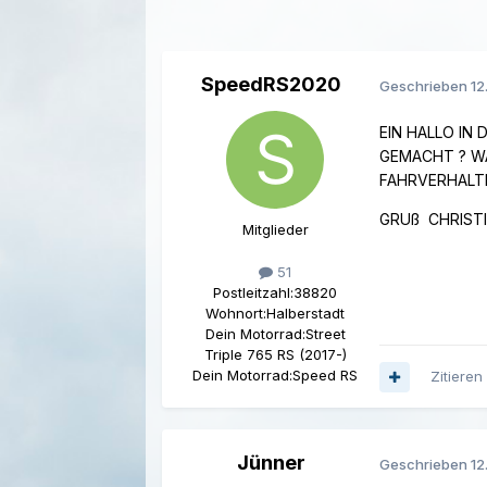
SpeedRS2020
Geschrieben
12
EIN HALLO IN
GEMACHT ? WÄ
FAHRVERHALTE
GRUß CHRIST
Mitglieder
51
Postleitzahl:
38820
Wohnort:
Halberstadt
Dein Motorrad:
Street
Triple 765 RS (2017-)
Dein Motorrad:
Speed RS
Zitieren
Jünner
Geschrieben
12