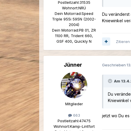
Postleitzahl:
31535
Wohnort:
NRÜ
Dein Motorrad:
Speed
Du veränderst 
Triple 955i 595N (2002-
Kniewinkel ver
2004)
Dein Motorrad:
PB 01, ZR
1100 RR, Trident 660,
GSF 400, Quickly N
Zitieren
Jünner
Geschrieben
13
Am 13.4
Du veränder
Kniewinkel 
Mitglieder
663
jetzt wo Du es
Postleitzahl:
47475
Wohnort:
Kamp-Lintfort