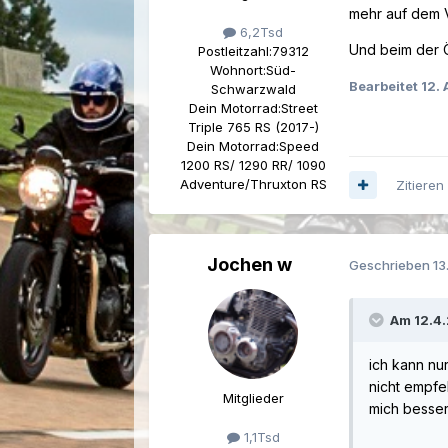
mehr auf dem V
6,2Tsd
Und beim der Ö
Postleitzahl:
79312
Wohnort:
Süd-
Bearbeitet
12. 
Schwarzwald
Dein Motorrad:
Street
Triple 765 RS (2017-)
Dein Motorrad:
Speed
1200 RS/ 1290 RR/ 1090
Adventure/Thruxton RS
Zitieren
Jochen w
Geschrieben
13
Am 12.4.
ich kann nu
nicht empfe
Mitglieder
mich besser
1,1Tsd