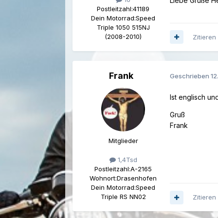
Liebe Grüße H
Postleitzahl:
41189
Dein Motorrad:
Speed
Triple 1050 515NJ
(2008-2010)
Zitieren
Frank
Geschrieben
12
Ist englisch un
Gruß
Frank
Mitglieder
1,4Tsd
Postleitzahl:
A-2165
Wohnort:
Drasenhofen
Dein Motorrad:
Speed
Triple RS NN02
Zitieren