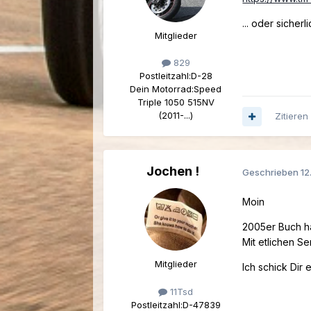
... oder siche
Mitglieder
829
Postleitzahl:
D-28
Dein Motorrad:
Speed
Triple 1050 515NV
(2011-...)
Zitieren
Jochen !
Geschrieben
12
Moin
2005er Buch h
Mit etlichen S
Mitglieder
Ich schick Dir 
11Tsd
Postleitzahl:
D-47839