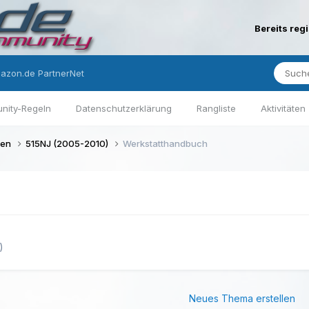
Bereits reg
azon.de PartnerNet
nity-Regeln
Datenschutzerklärung
Rangliste
Aktivitäten
gen
515NJ (2005-2010)
Werkstatthandbuch
)
Neues Thema erstellen