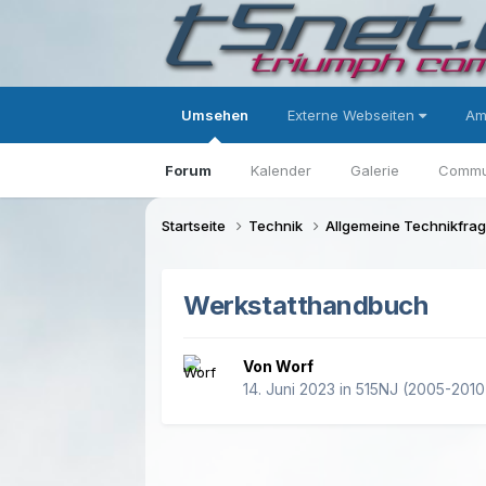
Umsehen
Externe Webseiten
Am
Forum
Kalender
Galerie
Commu
Startseite
Technik
Allgemeine Technikfra
Werkstatthandbuch
Von Worf
14. Juni 2023
in
515NJ (2005-2010