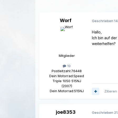
Worf
Geschrieben
14
Hallo,
Ich bin auf d
weiterhelfen?
Mitglieder
19
Postleitzahl:
76448
Dein Motorrad:
Speed
Triple 1050 515NJ
(2007)
Dein Motorrad:
515NJ
Zitieren
joe8353
Geschrieben
21