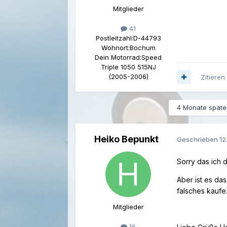
Mitglieder
41
Postleitzahl:
D-44793
Wohnort:
Bochum
Dein Motorrad:
Speed
Triple 1050 515NJ
(2005-2006)
Zitieren
4 Monate später
Heiko Bepunkt
Geschrieben
12
Sorry das ich 
Aber ist es da
falsches kaufe
Mitglieder
16