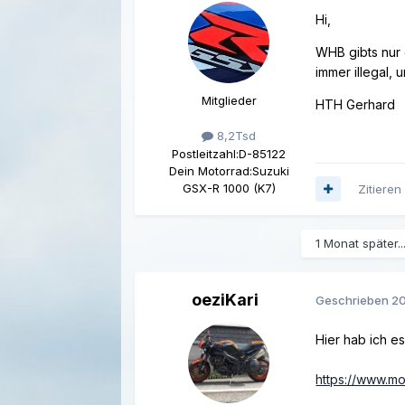
Hi,
WHB gibts nur 
immer illegal, 
Mitglieder
HTH Gerhard
8,2Tsd
Postleitzahl:
D-85122
Dein Motorrad:
Suzuki
GSX-R 1000 (K7)
Zitieren
1 Monat später..
oeziKari
Geschrieben
20
Hier hab ich e
https://www.mo