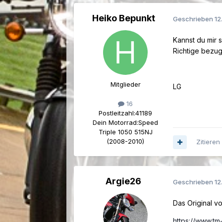
Heiko Bepunkt
Geschrieben
12
Kannst du mir 
Richtige bezug
Mitglieder
LG
16
Postleitzahl:
41189
Dein Motorrad:
Speed
Triple 1050 515NJ
(2008-2010)
Zitieren
Argie26
Geschrieben
12
Das Original vo
https://www.tm