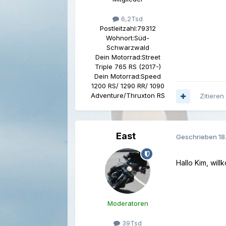
6,2Tsd
Postleitzahl:
79312
Wohnort:
Süd-
Schwarzwald
Dein Motorrad:
Street
Triple 765 RS (2017-)
Dein Motorrad:
Speed
1200 RS/ 1290 RR/ 1090
Adventure/Thruxton RS
Zitieren
East
Geschrieben
18
Hallo Kim, wil
Moderatoren
39Tsd