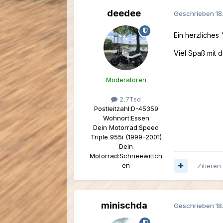
deedee
Geschrieben
18
Ein herzliches
Viel Spaß mit 
Moderatoren
2,7Tsd
Postleitzahl:
D-45359
Wohnort:
Essen
Dein Motorrad:
Speed
Triple 955i (1999-2001)
Dein
Motorrad:
Schneewittch
en
Zitieren
minischda
Geschrieben
18