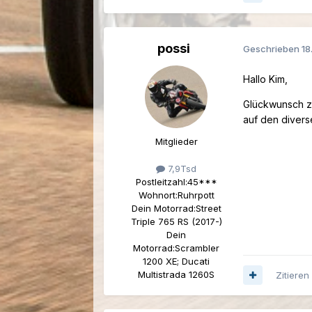
possi
Geschrieben
18
Hallo Kim,
Glückwunsch zu
auf den divers
Mitglieder
7,9Tsd
Postleitzahl:
45***
Wohnort:
Ruhrpott
Dein Motorrad:
Street
Triple 765 RS (2017-)
Dein
Motorrad:
Scrambler
1200 XE; Ducati
Multistrada 1260S
Zitieren