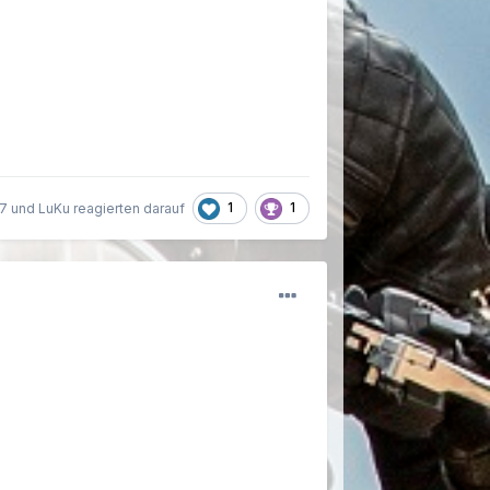
1
1
 und LuKu reagierten darauf