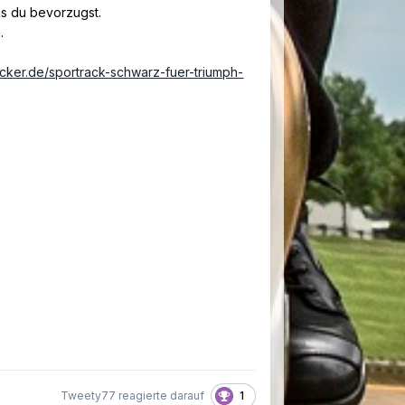
as du bevorzugst.
h.
cker.de/sportrack-schwarz-fuer-triumph-
1
Tweety77 reagierte darauf