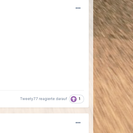
1
Tweety77 reagierte darauf