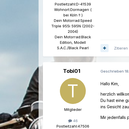
Postleitzahl:
D-41539
Wohnort:
Dormagen (
bei Köln !! )
Dein Motorrad:
Speed
Triple 955i 595N (2002-
2004)
Dein Motorrad:
Black
Edition, Modell
S.A.C./Black Pearl
Zitieren
Tobi01
Geschrieben
18
Hallo Kim,
herzlich willk
Du hast eine g
ins Gesicht za
Mitglieder
Mir jedenfalls 
46
Postleitzahl:
47506