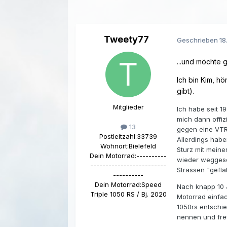
Tweety77
Geschrieben
18
...und möchte 
Ich bin Kim, hö
gibt).
Mitglieder
Ich habe seit 1
mich dann offiz
13
gegen eine VTR
Postleitzahl:
33739
Allerdings habe
Wohnort:
Bielefeld
Sturz mit meine
Dein Motorrad:
----------
wieder weggesch
-------------------------
Strassen "geflat
----------
Dein Motorrad:
Speed
Nach knapp 10 
Triple 1050 RS / Bj. 2020
Motorrad einfa
1050rs entschie
nennen und freu