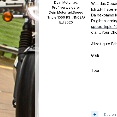
Dein Motorrad:
Was das Gepäck
Profilverweigerer
Ich z.H. habe 
Dein Motorrad:
Speed
Da bekomme ich
Triple 1050 RS (NN02A)
Es gibt allerd
Ezl.2020
speed-triple-1
o.ä. ...Your Ch
Allzeit gute Fa
Gruß
Tobi
Zitieren