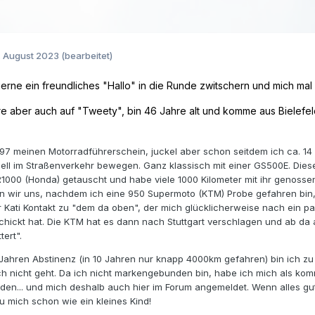
. August 2023
(bearbeitet)
gerne ein freundliches "Hallo" in die Runde zwitschern und mich mal 
re aber auch auf "Tweety", bin 46 Jahre alt und komme aus Bielefeld 
997 meinen Motorradführerschein, juckel aber schon seitdem ich ca. 14 b
iell im Straßenverkehr bewegen. Ganz klassisch mit einer GS500E. Die
1000 (Honda) getauscht und habe viele 1000 Kilometer mit ihr genosse
n wir uns, nachdem ich eine 950 Supermoto (KTM) Probe gefahren bin, 
r Kati Kontakt zu "dem da oben", der mich glücklicherweise nach ein p
ickt hat. Die KTM hat es dann nach Stuttgart verschlagen und ab da an
tert".
Jahren Abstinenz (in 10 Jahren nur knapp 4000km gefahren) bin ich 
ch nicht geht. Da ich nicht markengebunden bin, habe ich mich als ko
den... und mich deshalb auch hier im Forum angemeldet. Wenn alles gut
 mich schon wie ein kleines Kind!