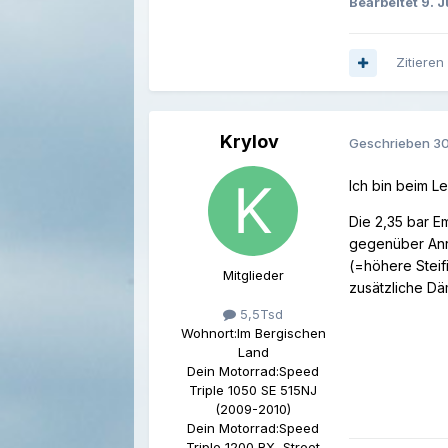
Bearbeitet
9. 
Zitieren
Krylov
Geschrieben
30
Ich bin beim L
Die 2,35 bar E
gegenüber Anr
(=höhere Steif
Mitglieder
zusätzliche D
5,5Tsd
Wohnort:
Im Bergischen
Land
Dein Motorrad:
Speed
Triple 1050 SE 515NJ
(2009-2010)
Dein Motorrad:
Speed
Triple 1200 RX, Street