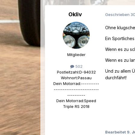
Okliv
Geschrieben
30
Ohne klugschei
Ein Sportliche
Wenn es zu sch
Mitglieder
Wenn es zu lan
502
Und zu allem 
Postleitzahl:
D-94032
durchfährt!
Wohnort:
Passau
Dein Motorrad:
----------
-------------------------
----------
Dein Motorrad:
Speed
Triple RS 2018
Bearbeitet
9. 