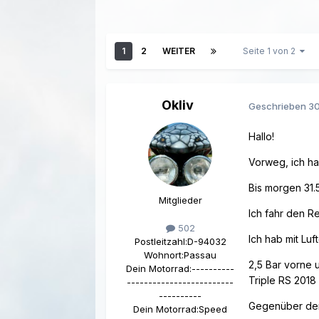
1
2
WEITER
Seite 1 von 2
Okliv
Geschrieben
30
Hallo!
Vorweg, ich h
Bis morgen 31.
Mitglieder
Ich fahr den R
502
Ich hab mit Lu
Postleitzahl:
D-94032
Wohnort:
Passau
2,5 Bar vorne 
Dein Motorrad:
----------
Triple RS 2018 
-------------------------
----------
Gegenüber den 
Dein Motorrad:
Speed