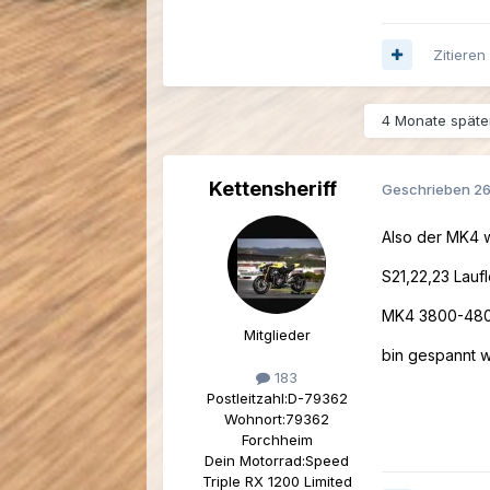
Zitieren
4 Monate später
Kettensheriff
Geschrieben
26
Also der MK4 
S21,22,23 Lauf
MK4 3800-4800
Mitglieder
bin gespannt w
183
Postleitzahl:
D-79362
Wohnort:
79362
Forchheim
Dein Motorrad:
Speed
Triple RX 1200 Limited