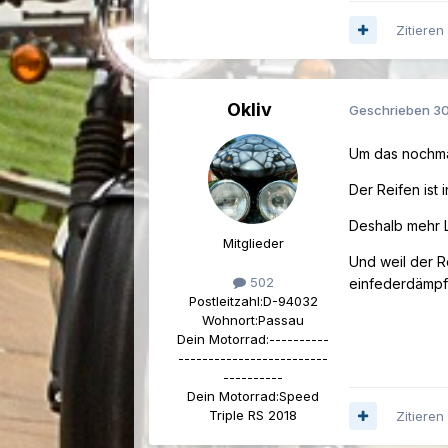
Zitieren
Okliv
Geschrieben
30
Um das nochma
Der Reifen ist
Deshalb mehr L
Mitglieder
Und weil der R
502
einfederdämpf
Postleitzahl:
D-94032
Wohnort:
Passau
Dein Motorrad:
----------
-------------------------
----------
Dein Motorrad:
Speed
Triple RS 2018
Zitieren