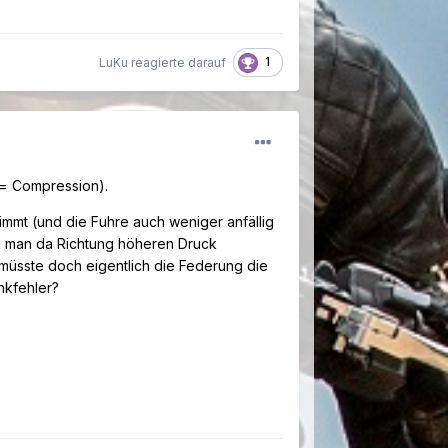
1
LuKu reagierte darauf
 = Compression).
immt (und die Fuhre auch weniger anfällig
 man da Richtung höheren Druck
müsste doch eigentlich die Federung die
nkfehler?