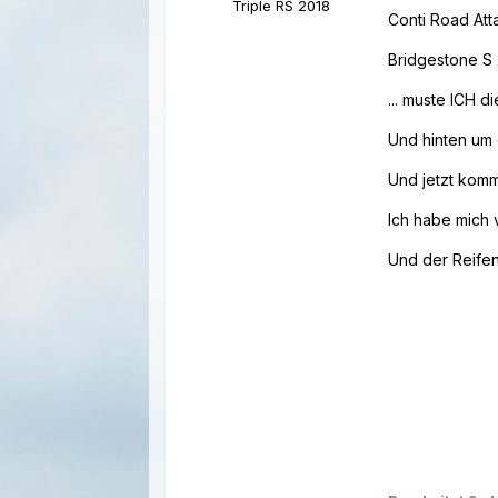
Triple RS 2018
Conti Road Att
Bridgestone S 2
... muste ICH d
Und hinten um e
Und jetzt kom
Ich habe mich 
Und der Reifen 