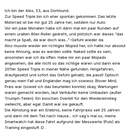
Ich bin der Alex, 53, aus Dortmund.
Zur Speed Triple bin ich eher spontan gekommen. Das letzte
Motorrad ist bei mir gut 25 Jahre her, seitdem nur Auto.
Vor ein paar Monaten habe ich dann mal ein paar Runden auf
einem uralten 80er-Roller gedreht, und plötzlich war dieses "das
macht ja Spaß, da war doch was..."-Gefühl wieder da.
Also musste wieder ein richtiges Moped her, ich hatte nur absolut
keine Ahnung, was es werden sollte. Naked sollte es sein,
ansonsten war ich da offen. Habe mir ein paar Mopeds
angesehen, die alle nicht so das richtige waren und dann eine
2011er Speed Triple in meiner Nähe gefunden. Hingefahren,
draufgesetzt und sofort das Gefühl gehabt, die passt! Optisch
genau mein Fall und Engländer mag ich sowieso (Rover Mini).
Preis war (soweit ich das beurteilen konnte) okay, Wartungen
waren gemacht worden, laut Verkäufer keine Umbauten (außer
Triumph-Teilen). Ein bisschen Overkill für den Wiedereinstieg
vielleicht, aber egal. Damit war sie gekauft.
Die Abholung war ein Erlebnis, keine Fahrpraxis seit 25 Jahren
und dann mit dem Teil nach Hause... ich sag's mal so, meine
Smartwatch hat diese Fahrt aufgrund der Messwerte (Puls) als
Training eingestuft :D .