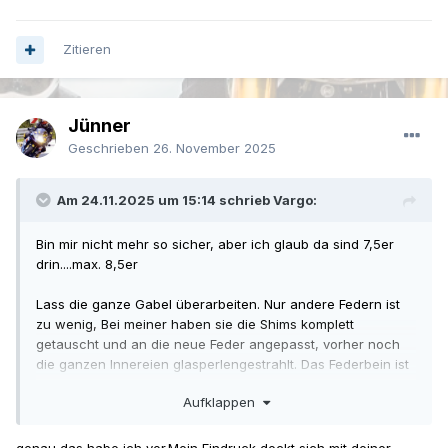
Zitieren
Jünner
Geschrieben
26. November 2025
Am 24.11.2025 um 15:14 schrieb Vargo:
Bin mir nicht mehr so sicher, aber ich glaub da sind 7,5er
drin....max. 8,5er
Lass die ganze Gabel überarbeiten. Nur andere Federn ist
zu wenig, Bei meiner haben sie die Shims komplett
getauscht und an die neue Feder angepasst, vorher noch
die ganzen Innereien glasperlengestrahlt. Das Federbein ist
lt. meinem Fahwerksprofi auch in der Zugstufe überdämpft.
Aufklappen
Das suggeriert mehr Komfort. Lass das auch überarbeiten.
genau das habe ich vor.Mein Eindruck deckt sich mit deiner