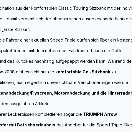
bination aus der komfortablen Classic Touring Sitzbank mit der indivi
 – damit verdient sich der ohnehin schon ausgezeichnete Fahrkom
 „Erste Klasse”.
ie Fahrer einer aktuellen Speed Triple dürfen sich über ein kosten
spaket freuen, mit dem neben dem Fahrkomfort auch die Optik
und des Kultbikes nachhaltig aufgepeppt werden kann: Während de
on 2008 gibt es nicht nur die
komfortable Gel-Sitzbank
zu
tionen, auch eigentlich unverzichtbare Verschönerungen wie die
tenabdeckung/Flyscreen, Motorabdeckung und die Hinterrad
den ausgelobten Artikeln.
rer Leckerbissen komplettieren sogar die
TRIUMPH Arrow
fer mit Betriebserlaubnis
das Angebot für die Speed Triple. Di