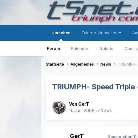
Umsehen
Externe Webseiten
Am
Forum
Kalender
Galerie
Commu
Startseite
Allgemeines
News
TRIUMPH- 
TRIUMPH- Speed Triple
Von GerT
11. Juni 2008
in
News
GerT
Geschrieben
11