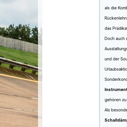
als die Kom
Rückenlehne
das Prädikat
Doch auch d
Ausstattung
und der So
Urlaubsakti
Sonderkondi
Instrumen
gehören zu 
Als besonde
Schalldämp