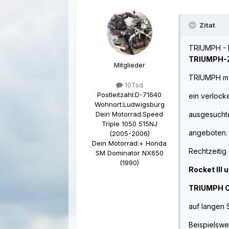
Zitat
TRIUMPH -
TRIUMPH-Z
Mitglieder
TRIUMPH mac
10Tsd
Postleitzahl:
D-71640
ein verlock
Wohnort:
Ludwigsburg
ausgesucht
Dein Motorrad:
Speed
Triple 1050 515NJ
angeboten.
(2005-2006)
Dein Motorrad:
+ Honda
Rechtzeitig
SM Dominator NX650
(1990)
Rocket III
TRIUMPH O
auf langen 
Beispielswe