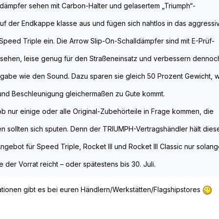
ldämpfer sehen mit Carbon-Halter und gelasertem „Triumph“-
auf der Endkappe klasse aus und fügen sich nahtlos in das aggressi
Speed Triple ein. Die Arrow Slip-On-Schalldämpfer sind mit E-Prüf-
sehen, leise genug für den Straßeneinsatz und verbessern dennoc
gabe wie den Sound. Dazu sparen sie gleich 50 Prozent Gewicht, 
t und Beschleunigung gleichermaßen zu Gute kommt.
ob nur einige oder alle Original-Zubehörteile in Frage kommen, die
en sollten sich sputen. Denn der TRIUMPH-Vertragshändler hält dies
ngebot für Speed Triple, Rocket III und Rocket III Classic nur solan
e der Vorrat reicht – oder spätestens bis 30. Juli.
tionen gibt es bei euren Händlern/Werkstätten/Flagshipstores