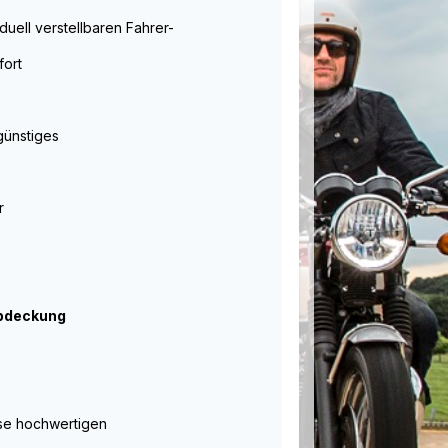
duell verstellbaren Fahrer-
fort
günstiges
r
abdeckung
ese hochwertigen