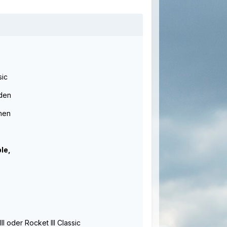
sic
rden
nen
le,
 oder Rocket III Classic