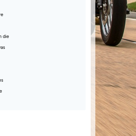
ve
h die
was
es
ge