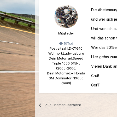
Die Abstimmung
und wer sich j
Und wen ich auf
Mitglieder
will das schon
10Tsd
Wer das 2015er
Postleitzahl:
D-71640
Wohnort:
Ludwigsburg
Hier gehts zum
Dein Motorrad:
Speed
Triple 1050 515NJ
Vielen Dank an
(2005-2006)
Dein Motorrad:
+ Honda
Gruß
SM Dominator NX650
(1990)
GerT
Zur Themenübersicht