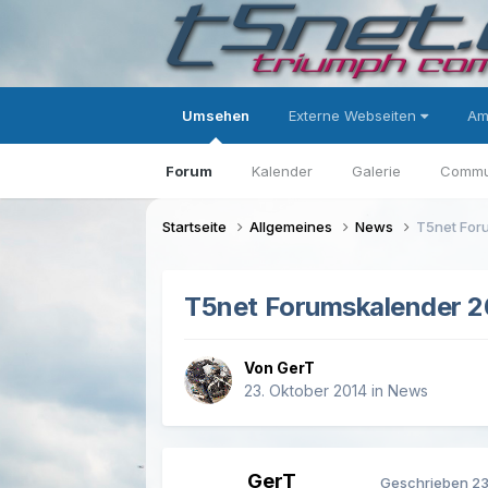
Umsehen
Externe Webseiten
Am
Forum
Kalender
Galerie
Commu
Startseite
Allgemeines
News
T5net For
T5net Forumskalender 
Von GerT
23. Oktober 2014
in
News
GerT
Geschrieben
23