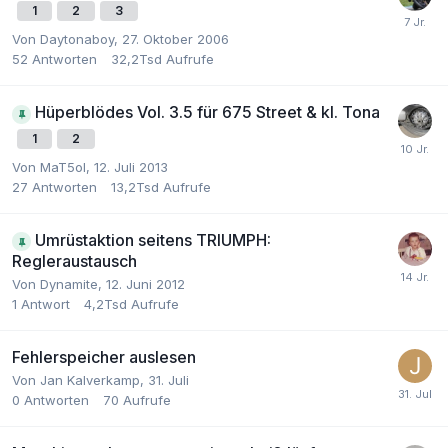
1
2
3
Von Daytonaboy,
27. Oktober 2006
52
Antworten
32,2Tsd
Aufrufe
Hüperblödes Vol. 3.5 für 675 Street & kl. Tona
1
2
Von MaT5ol,
12. Juli 2013
27
Antworten
13,2Tsd
Aufrufe
Umrüstaktion seitens TRIUMPH:
Regleraustausch
Von Dynamite,
12. Juni 2012
1
Antwort
4,2Tsd
Aufrufe
Fehlerspeicher auslesen
Von Jan Kalverkamp,
31. Juli
0
Antworten
70
Aufrufe