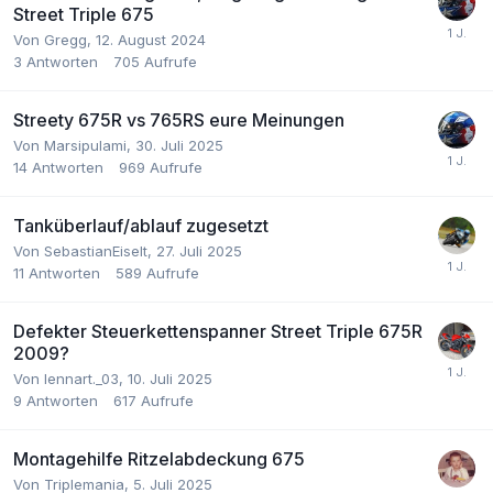
Street Triple 675
Von Gregg,
12. August 2024
3
Antworten
705
Aufrufe
Streety 675R vs 765RS eure Meinungen
Von Marsipulami,
30. Juli 2025
14
Antworten
969
Aufrufe
Tanküberlauf/ablauf zugesetzt
Von SebastianEiselt,
27. Juli 2025
11
Antworten
589
Aufrufe
Defekter Steuerkettenspanner Street Triple 675R
2009?
Von lennart._03,
10. Juli 2025
9
Antworten
617
Aufrufe
Montagehilfe Ritzelabdeckung 675
Von Triplemania,
5. Juli 2025