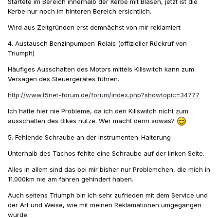
Startete im Bereich innerhalb der Kerbe mit Blasen, jetzt ist die
Kerbe nur noch im hinteren Bereich ersichtlich.
Wird aus Zeitgründen erst demnächst von mir reklamiert
4. Austausch Benzinpumpen-Relais (offizieller Rückruf von
Triumph)
Häufiges Ausschalten des Motors mittels Killswitch kann zum
Versagen des Steuergerätes führen.
http://www.t5net-forum.de/forum/index.php?showtopic=34777
Ich hatte hier nie Probleme, da ich den Killswitch nicht zum
ausschalten des Bikes nutze. Wer macht denn sowas?
5. Fehlende Schraube an der Instrumenten-Halterung
Unterhalb des Tachos fehlte eine Schraube auf der linken Seite.
Alles in allem sind das bei mir bisher nur Problemchen, die mich in
11.000km nie am fahren gehindert haben.
Auch seitens Triumph bin ich sehr zufrieden mit dem Service und
der Art und Weise, wie mit meinen Reklamationen umgegangen
wurde.