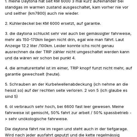
1. meine Daytona hat seit KM 6000 3 mal kurz aufeinander bei
standgas im warmen zustand ausgeschaltet, kam vorher nie vor
und seither (km7800) auch nie wieder.
2. Kühlerdeckel bei KM 6000 ersetzt, auf garantie.
3. die daytona schluckt sehr viel auch bei gemässigter fahrweise,
mehr als 150-170km liegen nicht drin, egal wie man fährt. Laut
Anzeige 12.2 liter /100km. Leider konnte ichs nicht genau
ausrechnen da der TRIP zähler nicht umgeschaltet werden kann
und da wären wir schon bei punkt 4.
4. die armaturentafel ist im eimer, TRIP knopf funzt nicht mehr, auf
garantie gewechselt (heute).
5. Schrauben an der Kurbelwellenabdeckung (ich nehme an die
heisst so) auf der rechten seite verloren. 2 von 5 (ich glaube es
sind 5)
6. öl verbrauch sehr hoch, bei 6600 fast leer gewesen. Meine
fahrweise ist gemischt, 50% fahrt zur arbeit / 50% spassbetrieb -
> sehr unökologische fahrweise.
Die daytona fährt nie im regen und steht auch in der tiefgarage.
Wird nach jeder ausfahrt geputzt und die kette regelmässig